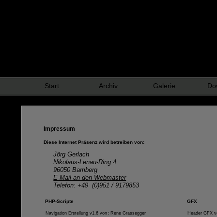
Start
Archiv
Galerie
Do
Impressum
Diese Internet Präsenz wird betreiben von:
Jörg Gerlach
Nikolaus-Lenau-Ring 4
96050 Bamberg
E-Mail an den Webmaster
Telefon: +49 (0)951 / 9179853
PHP-Scripte
GFX
Navigation Erstellung v1.6 von
:
Rene Grassegger
Header GFX v