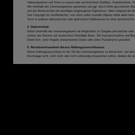
Videosequenzen und Texte zu nutzen oder auf lizenzfreie Grafiken, Tondokumente, V
Alle innerhalb des Internetangebotes genannten und ggf. durch Dritte geschützten 
und den Besitzrechten der jeweiligen eingetragenen Eigentümer. Allein aufgrund der 
Das Copyright für veröffentlichte, vom Autor selbst erstellte Objekte bleibt allein 
Texte in anderen elektronischen oder gedruckten Publikationen ist ohne ausdrücklich
4. Datenschutz
Sofern innerhalb des Internetangebotes die Möglichkeit zur Eingabe persönlicher oder
seitens des Nutzers auf ausdrücklich freiwilliger Basis. Die Inanspruchnahme und Be
Daten bzw. unter Angabe anonymisierter Daten oder eines Pseudonyms gestattet.
5. Rechtswirksamkeit dieses Haftungsausschlusses
Dieser Haftungsausschluss ist als Teil des Internetangebotes zu betrachten, von dem
Rechtslage nicht, nicht mehr oder nicht vollständig entsprechen sollten, bleiben die ü