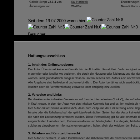
Galerie-Script v3.1.4 von
:
Kai Horlbeck
Erweiterungen
Änderungen von
:
WildCop
Navi-Buttons 
Seit dem 19.07.2000 waren hier
Besucher.
Haftungsausschluss
1. Inhalt des Onlineangebotes
Der Autor Übernimmt keinerlei Gewähr für die Aktualität, Korrektheit, Vollständigkeit
materieller oder ideeller Art beziehen, die durch die Nutzung oder Nichtnutzung der 
wurden, sind grundsätzlich ausgeschlossen, sofern seitens des Autors kein nachweisli
Alle Angebote sind freibleibend und unverbindlich. Der Autor behält es sich ausdrüc
löschen oder die Veröffentlichung zeitweise oder endgültig einzustellen.
2. Verweise und Links
Bei direkten oder indirekten Verweisen auf fremde Internetseiten ("Links"), die außer
in Kraft treten, in dem der Autor von den Inhalten Kenntnis hat und es ihm technisch 
Der Autor erklärt hiermit ausdrücklich, dass zum Zeitpunkt der Linksetzung keine ille
Inhalte oder die Urheberschaft der gelinkten/verknüpften Seiten hat der Autor keinerlei 
die nach der Linksetzung verändert wurden. Diese Feststellung gilt für alle innerhal
eingerichteten Gästebüchern, Diskussionsforen und Mailinglisten. Für illegale, fehler
solcherart dargebotener Informationen entstehen, haftet allein der Anbieter der Seite, 
3. Urheber- und Kennzeichenrecht
Der Autor ist bestrebt, in allen Publikationen die Urheberrechte der verwendeten Gr