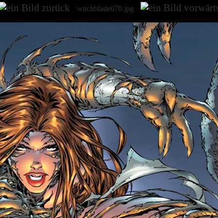
witchblade070.jpg