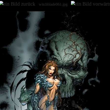
witchblade061.jpg